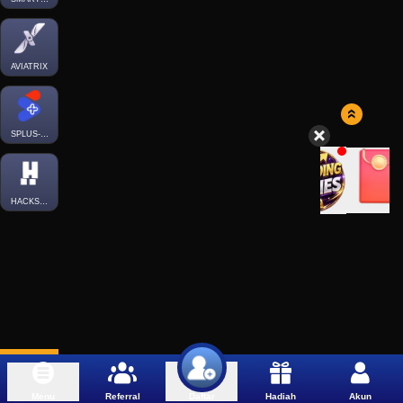
AVIATRIX
SPLUS-INSTANTWIN
HACKSAW-INST
Menu
Referral
Hadiah
Akun
Daftar