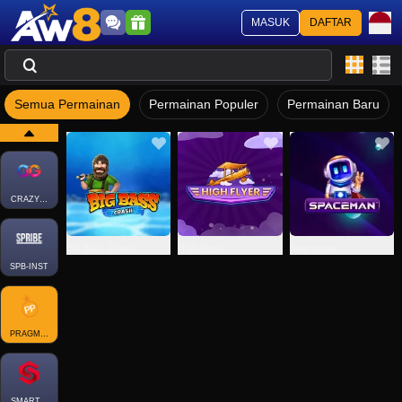
MASUK
DAFTAR
Semua Permainan
Permainan Populer
Permainan Baru
CRAZYGAMING
Big Bass Crash
High Flyer
Spaceman
SPB-INST
PRAGMATICPLAY
SMARTSOFT-INSTANTWIN