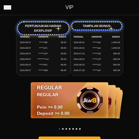
VIP
PERTUNJUKAN HADIAH
TAMPILAN BONUS
EKSPLOSIF
TANGGAL
ANGGOTA
BONUS
TANGGAL
ANGGOTA
BONUS
2026-08-07
*****n88
88.00
2026-08-01
*****ia8
1,000.00
2026-08-07
*****g71
88.00
2026-08-01
*****iam
1,000.00
2026-08-07
******y07
88.00
2026-07-16
*****o18
800.00
2026-08-07
*********ari
88.00
2026-08-01
*****a79
800.00
2026-08-07
*****601
88.00
2026-08-03
*****312
800.00
2026-08-07
******u86
88.00
2026-07-26
*****ia8
800.00
REGULAR
BRONZE
SILVER
GOLD
PLATINUM
DIAMOND
RUBY
PLATINUM
DIAMOND
RUBY
GOLD
SILVER
BRONZE
REGULAR
Poin >= 700,000.00
Poin >= 1,400,000.00
Poin >= 4,200,000.00
Poin >= 140,000.00
Poin >= 70,000.00
Poin >= 19,500.00
Poin >= 0.00
Deposit >= 500,000.00
Deposit >= 1,000,000.00
Deposit >= 3,000,000.00
Deposit >= 100,000.00
Deposit >= 50,000.00
Deposit >= 15,000.00
Deposit >= 0.00