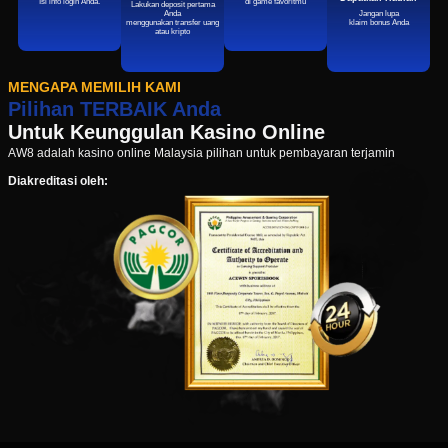
Isi info login Anda.
di game favoritmu
Lakukan deposit pertama
Anda
Jangan lupa
menggunakan transfer uang
klaim bonus Anda
atau kripto
MENGAPA MEMILIH KAMI
Pilihan TERBAIK Anda
Untuk Keunggulan Kasino Online
AW8 adalah kasino online Malaysia pilihan untuk pembayaran terjamin
Diakreditasi oleh: