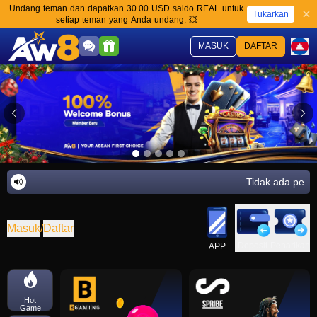
Undang teman dan dapatkan 30.00 USD saldo REAL untuk
Tukarkan
setiap teman yang Anda undang. 💥
MASUK
DAFTAR
Tidak ada pengu
Masuk
/
Daftar
Deposit
Penarikan
APP
Hot
Game