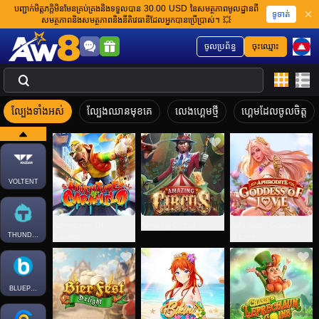
បញ្ជាក់មិត្តភក្តិមិនមែនគ្រប់គ្រងនិងទទួលបាន 30.00 USD នៃសមត្ថភាពមូលដ្ឋានពី
ទូទាត់
សមត្ថភាពនិងសមត្ថភាពនិងនីតិវេធានីដែលអ្នកបានប្រើប្រាស់។ 💥
PLAYNGO
ចូលប្រព័ន្ធ
ចុះឈ្មោះ
EVOPLAY
ល្បែងទាំងអស់
ល្បែងឈានមុខគេ
លេងហ្គេមថ្មី
ហ្គេមដែលចូលចិត្ត
FANTASMA
VOLTENT
Adventures Of
Amazing Circus
Aphrodite - Goddess
THUNDERKICK
Caramelo
of Love
BLUEPRINT