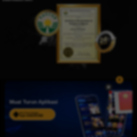
Muat Turun Aplikasi
Muat Turun Dengan
Apl ANDROID