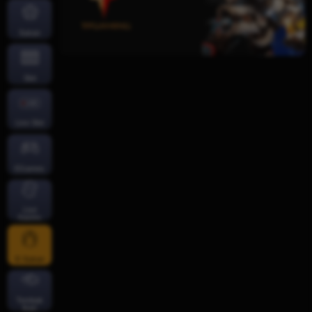
Sukan
Slot
Live Slot
EGames
Live
Kasino
E-Sukan
Tembak
Ikan