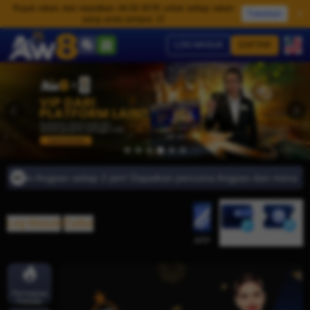
Rujuk rakan dan dapatkan 48.00 MYR untuk setiap rakan
Tukarkan
yang anda jemput. 💥
LOG MASUK
DAFTAR
ujan Angpao setiap 2 jam! Dapatkan percuma Angpao dan menangi ha
Log Masuk
/
Daftar
Deposit
Pengeluaran
APP
Permainan
Popular