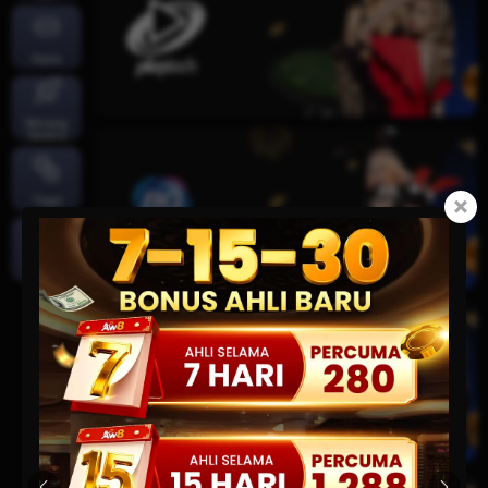
Kartu
Menang
Segera
Togel
Sabung
Ayam