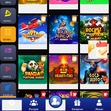
BBIN
Magic Mummy
Sugar Merge Up
Bonanza Billion
Megaways
Xtreme
ODINGAMING
BGAMING-SLOT
Aviamasters 2
Golden Avalon Hold
Rocket Eruption:
and Win
Triple Blast
RICH88
SIMPLEPLAY
Panda Fortune Rush
Heart of Tiki
Gold of Minos
EVOPLAY
Menu
Perujuk
Ganjaran
Akaun
Daftar