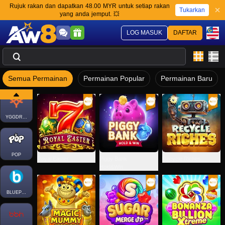
KA
Rujuk rakan dan dapatkan 48.00 MYR untuk setiap rakan
Tukarkan
yang anda jemput. 💥
LOG MASUK
DAFTAR
FANTASMA
Semua Permainan
Permainan Popular
Permainan Baru
ADVANTPLAY
YGGDRASIL
POP
Royal Easter
Piggy Bank
Recycle Riches
Hold&Win
BLUEPRINT