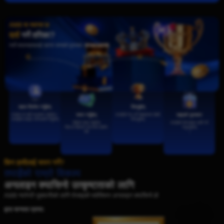
AW8 मा स्वागत छ
दर्ता
गर्ने तरिका?
नयाँ सदस्यहरूलाई NPR सम्मको पुरस्कार
खाता सिर्जना गर्नुहोस्
जित्नुहोस्
तलहरू मा यहाँ अनुसरण गर्नुहोस्।
तपाईंको मन पर्ने खेलहरूमा खेल्दै
जम्मा गर्नुहोस्
पाइएको पुरस्कार
तपाईंको लगइन जानकारी भर्नुहोस्
जित्नुहोस्
पहिलो जम्मा गर्नुहोस्
तपाईंको बोनसहरू दाबी गर्न
पैसा वा क्रिप्टो भेटनामा प्रयोग
नभुल्नुहोस्
गरी
।
किन हामीलाई चयन गर्ने?
तपाईंको राम्रो विकल्प
अनलाइन क्यासिनो उत्कृष्टताको लागि
AW8 ग्यारेन्टी भुक्तानीको लागि रोजाइको मलेसियन अनलाइन क्यासिनो हो
द्वारा मान्यता प्राप्त: