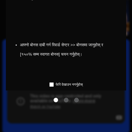
आफ्नो बोनस दाबी गर्न रिवार्ड सेन्टर >> बोनसमा जानुहोस् र 
[१५०% सम्म स्वागत बोनस] चयन गर्नुहोस्।
कसरी रकम जम्मा गर्ने
केवल केही ट्यापमै आफ्नो AW8 खातामा रकम थप्नुहोस्। भिडियो हेरेर छिटो, सहज र
सुरक्षित रूपमा रकम जम्मा गर्ने तरिका सिक्नुहोस्।
फेरि देखाउन नगर्नुहोस्