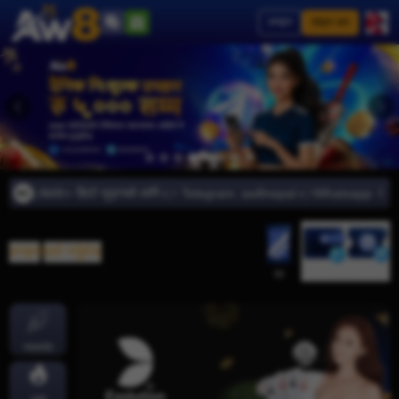
लगइन
साइन अप
्त गर्नुहोस् AW8⭐️ छिटो जुड्नको लागि 👉 Telegram: aw8nepal 👉Whatsapp: 9779
लगइन
/
दर्ता गर्नुहोस्
जमा
निकासी
एप
ज्याकपोट