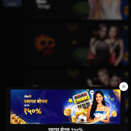
खेलकुद
स्वागत बोनस १५०%