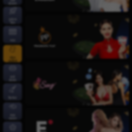
तातो
खेलहरू
दुर्घटना
खेल
स्लट
जीवन
क्यासिनो
कार्ड
खेलहर
क्रिकेट
माछा
पकड्नु