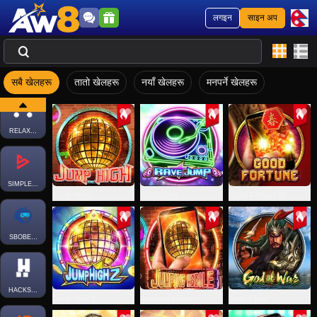
लगइन
साइन अप
SPADE GAMING
RICH88
सबै खेलहरू
तातो खेलहरू
नयाँ खेलहरू
मनपर्ने खेलहरू
RELAXGAMING
SIMPLEPLAY
Jump High
RaveJump
Good Fortune M
SBOBETFUNKY
HACKSAWGAMING
Jump High 2
Jumping mobile
God of War