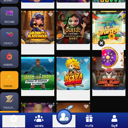
BGAMING-CARD
มังกรสู้เสือ
ซิ่งเสี่ยงโชค
ตู้ผลไม้ รวย ร๊วย รวย
RICH88
CRAZYGAMING
แบล็คแจ็คแห่ง
ปั่นแปะอาร์เคด
ตู้ม้า พารวย
ขุมทรัพย์ทองคำ
HABANERO
ASKMESLOT
นักเตะแข้งทอง
โนวา แครช : ตำนาน
ตบจริงแค่ยิงเยา
แห่งพลัง
YOULIANGAMING
เมนู
บอกต่อ
รางวัล
บัญชี
ลงทะเบียน