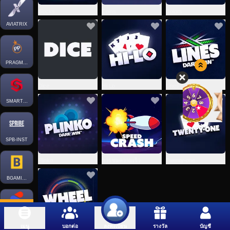
Blocks
Coins
Colors
AVIATRIX
PRAGMATICPLAY
Dice
Hi-Lo
Lines
SMARTSOFT-INSTANTWIN
SPB-INST
Plinko
การชนความเร็ว
Twenty-one
BGAMING-INST
SPLUS-INSTANTWIN
เมนู
บอกต่อ
รางวัล
บัญชี
ลงทะเบียน