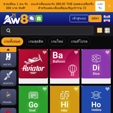
แลก
ชวนเพื่อน 1 คน รับ
แนะนำเพื่อนและรับ 388.00 THB ยอดคงเหลือจริง
รับ
388 บาท ทันที!
สำหรับแต่ละเพื่อนที่คุณเชิญเข้าร่วม 💥
เข้าสู่ระบบ
สมัคร
CRAZYGAMING
เกมทั้งหมด
เกมสุดฮิต
เกมใหม่
เกมส์โปรด
INOUT
HACKSAW-INST
Aviator
ลูกโป่ง
Dice
AVIATRIX
PRAGMATICPLAY