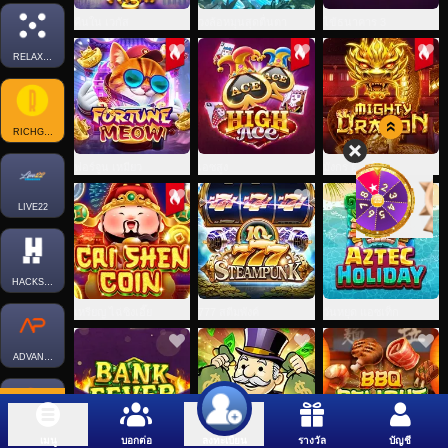
คืนใน เวกัส
วงล้อหมุนสุดตื่นตา
ไข้ธนาคาร 3
RELAXGAMING
RICHGAMING
ฟอร์จูน เหมียว
เอซสูง
มังกร ผู้ยิ่ง ใหญ่
LIVE22
HACKSAWGAMING
เหรียญ ไฉ่ซิงเอี๊ย
777 สตีมพังค์
วันหยุด แอซเท็ก
ADVANTPLAY
KA
เมนู
บอกต่อ
รางวัล
บัญชี
ลงทะเบียน