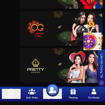
Liên Hệ Chúng Tôi
CHÀO MỪNG BẠN ĐẾN VỚI AW8
Làm thế nào để
ĐĂNG KÝ
?
Menu
Giới Thiệu
Thưởng
Tài Khoản
Đăng Ký
Phần thưởng Thành viên Mới Lên đến USD 2,880!