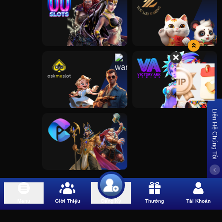
Liên Hệ Chúng Tôi
CHÀO MỪNG BẠN ĐẾN VỚI AW8
Làm thế nào để
ĐĂNG KÝ
?
Menu
Giới Thiệu
Thưởng
Tài Khoản
Đăng Ký
Phần thưởng Thành viên Mới Lên đến USD 2,880!