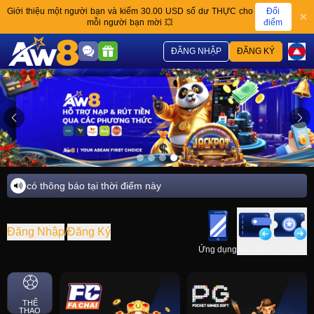
Đổi
Giới thiệu một người bạn và kiếm 30.00 USD số dư THỰC cho
điểm
mỗi người bạn mời 💥
ĐĂNG NHẬP
ĐĂNG KÝ
ng có thông báo tại thời điểm này
Đăng Nhập
/
Đăng Ký
Gửi Tiền
Rút Tiền
Ứng dụng
THỂ
THAO