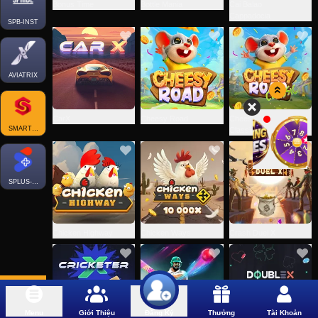
Bonus Time
Bottle Mania
Cai Balao
Cappadocia
SPB-INST
AVIATRIX
CarX
Cheesy Road
Cheesy Road
SMARTSOFT-INSTANTWIN
Classic
SPLUS-INSTANTWIN
Chicken Highway
Chicken Ways
Crash Duel X
Menu
Giới Thiệu
Thưởng
Tài Khoản
Đăng Ký