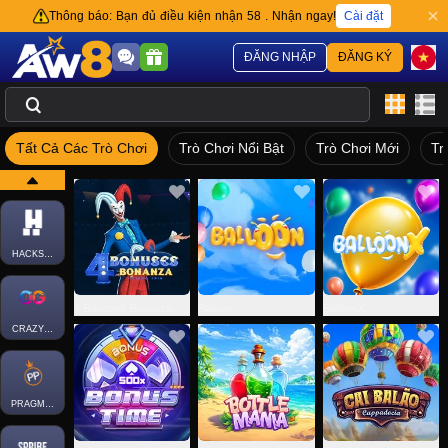
Cài đặt
Thông báo: Bạn đủ điều kiện nhận 58 . Nhận ngay!
ĐĂNG NHẬP
ĐĂNG KÝ
Tất Cả Các Trò Chơi
Trò Chơi Nổi Bật
Trò Chơi Mới
Tr
HACKSAW-INST
4 Bonuses Bonanza
Balloon
BalloonX
CRAZYGAMING
PRAGMATICPLAY