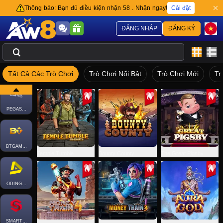
Cài đặt
Thông báo: Bạn đủ điều kiện nhận 58 . Nhận ngay!
ĐĂNG NHẬP
ĐĂNG KÝ
FASTSPIN
RICH88
Tất Cả Các Trò Chơi
Trò Chơi Nổi Bật
Trò Chơi Mới
Tr
PEGASUS-SLOT
BTGAMING
Temple Tumble
Bounty County
The Great Pigsby
ODINGAMING
SMARTSOFT