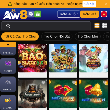
Cài đặt
Thông báo: Bạn đủ điều kiện nhận 58 . Nhận ngay!
ĐĂNG NHẬP
ĐĂNG KÝ
PLAYSTARGAMING
ENDORPHINA
Tất Cả Các Trò Chơi
Trò Chơi Nổi Bật
Trò Chơi Mới
Tr
FASTSPIN
RICH88
Bao Slot 5X
Boka Jamba 10
Book Of Bonanza
PEGASUS-SLOT
BTGAMING