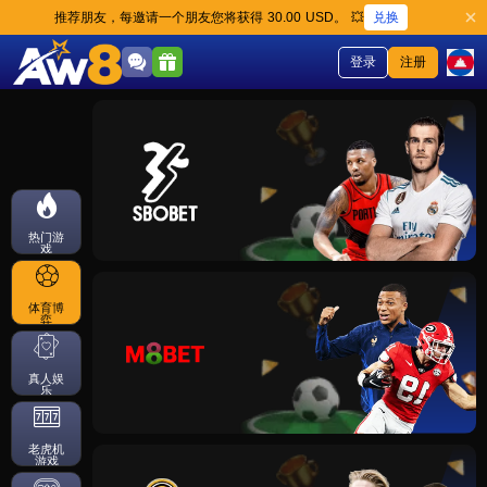
兑换
推荐朋友，每邀请一个朋友您将获得 30.00 USD。 💥
登录
注册
热门游
戏
体育博
弈
真人娱
乐
老虎机
游戏