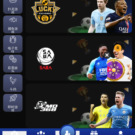
扑克游
戏
捕鱼游
戏
电子竞
技
彩票娱
乐
斗鸡
即时游
戏