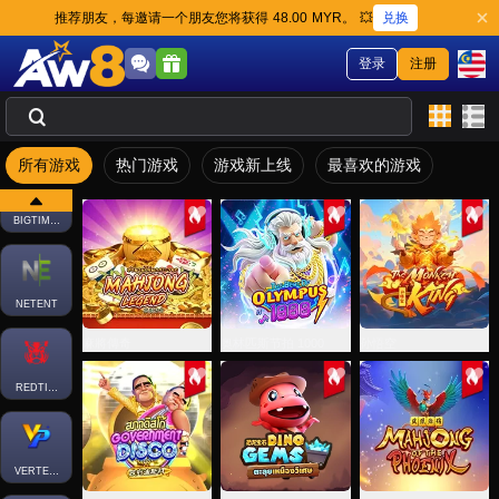
兑换
推荐朋友，每邀请一个朋友您将获得 48.00 MYR。 💥
THUNDERKICK
登录
注册
INOUT
所有游戏
热门游戏
游戏新上线
最喜欢的游戏
BIGTIMEGAMING
NETENT
麻將傳奇
奥林匹斯节拍 1000
孙悟空
REDTIGER
VERTEXPLAY