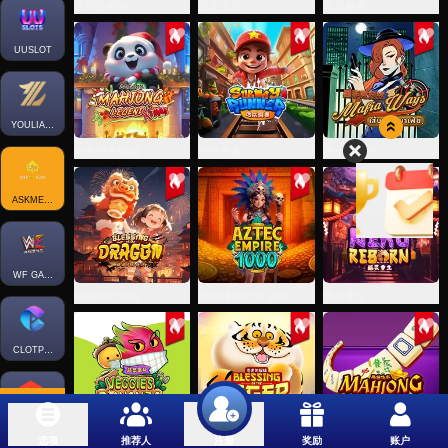
政府迪斯科
恐龙宝石
凤凰麻将
UUSLOT
YOULIANGAMING
麻將傳奇聖誕
地铁跑者
黑手党方式
ASKMESLOT
WF GAMING
赐福龙的传说
阿兹特克帝国 1000
猫灵重生
CLOTPLAY
ATG
选项
推荐人
奖励
账户
注册
蔬菜富矿
老虎的祝福
麻将传承