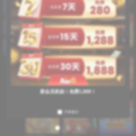
麻将自摸 3
金盆满钵
神龙宝藏3
扑克游
戏
即时游
戏
小丑狂欢4096
Evolution Lobby
麻将凤凰
斗鸡
新会员奖励！免费1,888！
羅馬競技場
金刚传奇 极限路线
眉飞蛇舞
不再显示