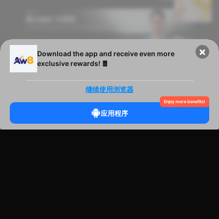
品牌大使
费尔南多·托雷斯
足球传奇费尔南多·托雷斯，曾效力于利物浦、切尔西和马德里竞技，已与AW8（2020/21）签署协
议。AW8 希望，通过与像托雷斯这样级别的球员合作，能够巩固其作为亚洲顶级娱乐平台的地
位。
立即投注
Download the app and receive even more
exclusive rewards! 🧧
继续使用浏览器
Enjoy more benefits!
欢迎来到AW8
应用程序
如何
注册
?
选项
推荐人
奖励
账户
注册
新会员奖励高达 SGD 1,500!
开始赢了
创建账户
在您最喜欢的游戏中玩游
点击立即加入。
戏时
进行存款
获得奖励
填写您的登录信息
开始获胜
使用货币或加密
不要忘记
转账进行首次存款
领取您的奖金