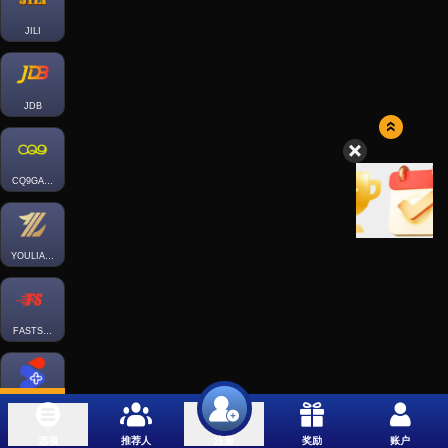
JILI
JDB
CQ9GAMING
YOULIANGAMING
FASTSPIN-FISH
SPLUS-FISH
选项
推荐人
奖励
账户
注册