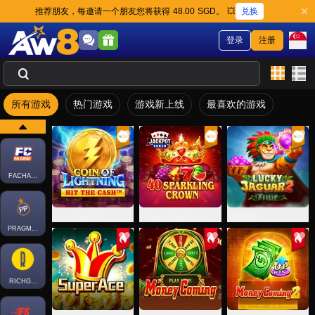
兑换
推荐朋友，每邀请一个朋友您将获得 48.00 SGD。 💥
NEXTSPIN
登录
注册
SPADE GAMING
所有游戏
热门游戏
游戏新上线
最喜欢的游戏
BOOONGO
FACHAI-SLOT
Coin of Lightning
40 Sparkling Crown
幸運捷豹2
PRAGMATICPLAY
RICHGAMING